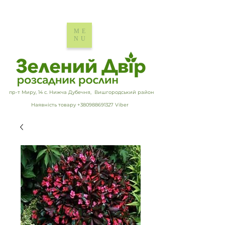
ME
NU
пр-т Миру, 14 с. Нижча Дубечня, Вишгородський район
Наявність товару +380988691327 Viber