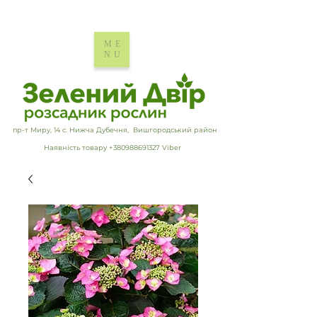
ME
NU
пр-т Миру, 14 с. Нижча Дубечня, Вишгородський район
Наявність товару +380988691327 Viber