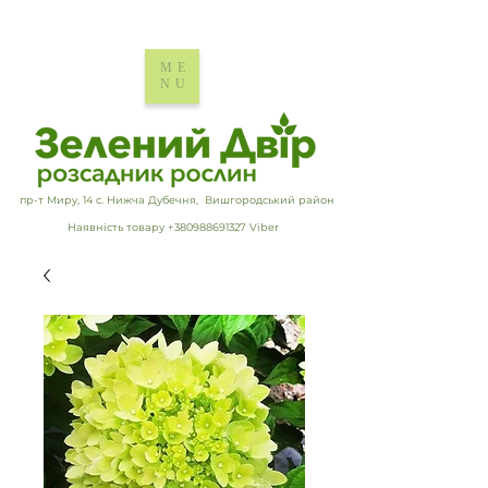
ME
NU
пр-т Миру, 14 с. Нижча Дубечня, Вишгородський район
Наявність товару +380988691327 Viber