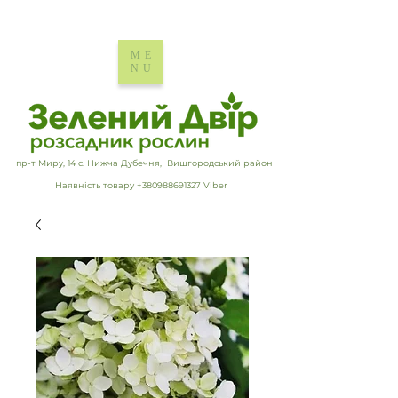
ME
NU
пр-т Миру, 14 с. Нижча Дубечня, Вишгородський район
Наявність товару +380988691327 Viber