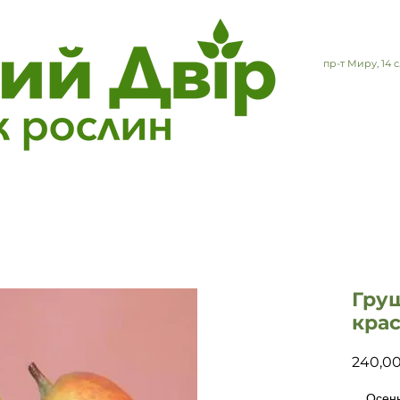
пр-т Миру, 14
Груш
кра
240,0
Осенни