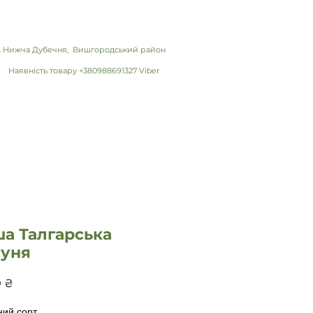
 с. Нижча Дубечня, Вишгородський район
Наявність товару +380988691327 Viber
а Талгарська
суня
Цена
0 ₴
й сорт