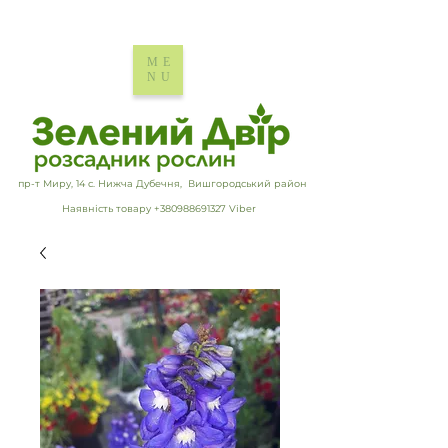
ME
NU
пр-т Миру, 14 с. Нижча Дубечня, Вишгородський район
Наявність товару +380988691327 Viber