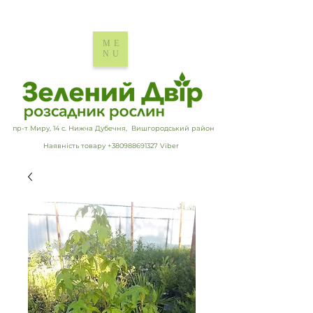
ME
NU
пр-т Миру, 14 с. Нижча Дубечня, Вишгородський район
Наявність товару +380988691327 Viber