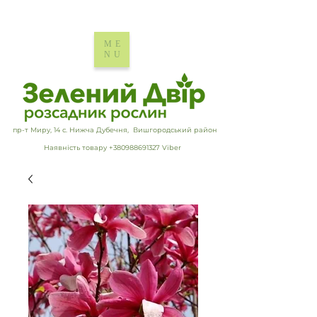
ME
NU
пр-т Миру, 14 с. Нижча Дубечня, Вишгородський район
Наявність товару +380988691327 Viber