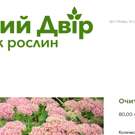
пр-т Миру, 14
Очи
80,00 
Количес