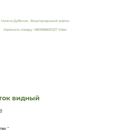
 с. Нижча Дубечня, Вишгородський район
Наявність товару +380988691327 Viber
ток видный
Цена
₴
тво
*