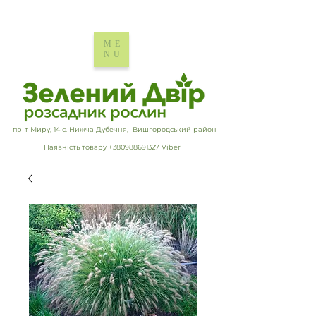
ME
NU
пр-т Миру, 14 с. Нижча Дубечня, Вишгородський район
Наявність товару +380988691327 Viber