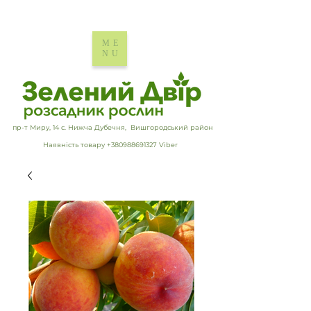
ME
NU
пр-т Миру, 14 с. Нижча Дубечня, Вишгородський район
Наявність товару +380988691327 Viber