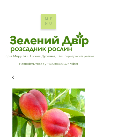
ME
NU
пр-т Миру, 14 с. Нижча Дубечня, Вишгородський район
Наявність товару +380988691327 Viber