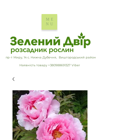
ME
NU
пр-т Миру, 14 с. Нижча Дубечня, Вишгородський район
Наявність товару +380988691327 Viber