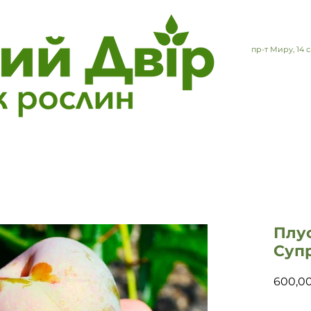
пр-т Миру, 14
Плу
Суп
600,0