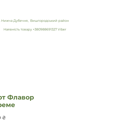
 с. Нижча Дубечня, Вишгородський район
Наявність товару +380988691327 Viber
от Флавор
реме
Цена
0 ₴