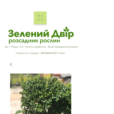
ME
NU
пр-т Миру, 14 с. Нижча Дубечня, Вишгородський район
Наявність товару +380988691327 Viber