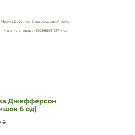
 с. Нижча Дубечня, Вишгородський район
Наявність товару +380988691327 Viber
ва Джефферсон
ишок 6 од)
Цена
0 ₴