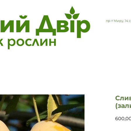
пр-т Миру, 14
Сли
(зал
600,0