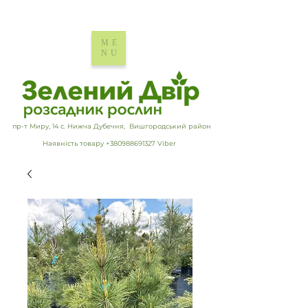
ME
NU
пр-т Миру, 14 с. Нижча Дубечня, Вишгородський район
Наявність товару +380988691327 Viber