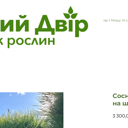
пр-т Миру, 14
Сосн
на ш
3 300,