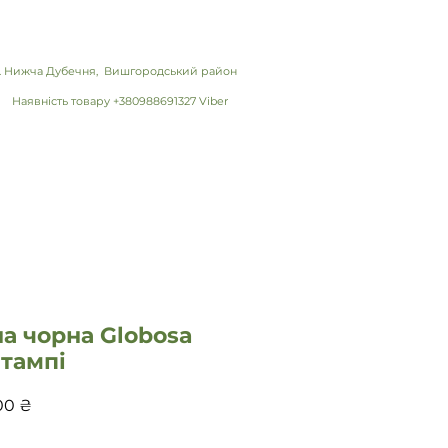
 с. Нижча Дубечня, Вишгородський район
Наявність товару +380988691327 Viber
а чорна Globosa
тампі
Цена
00 ₴