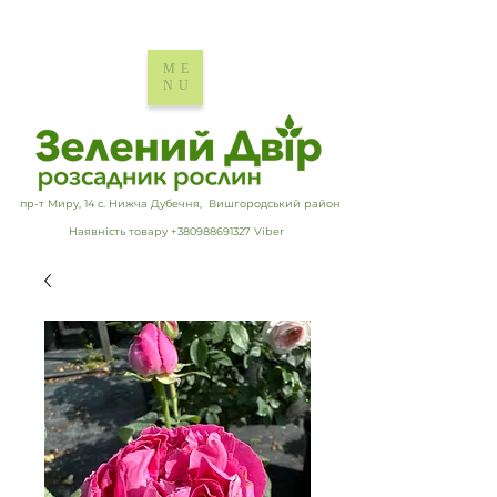
ME
NU
пр-т Миру, 14 с. Нижча Дубечня, Вишгородський район
Наявність товару +380988691327 Viber