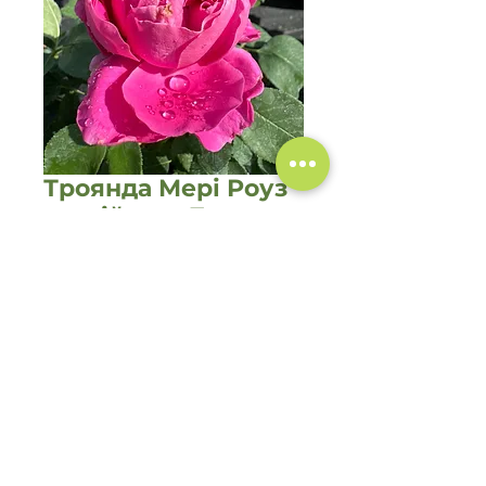
Троянда Мері Роуз
англійська 7л
Цена
420,00 ₴
Нет на складе
©2019-2022 Садовий центр
"Зелений Двір"