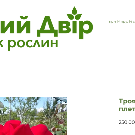
пр-т Миру, 14
Тро
пле
250,00