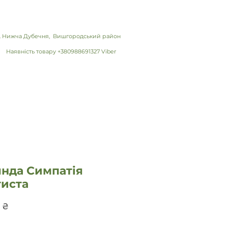
 с. Нижча Дубечня, Вишгородський район
Наявність товару +380988691327 Viber
янда Симпатія
тиста
Цена
 ₴