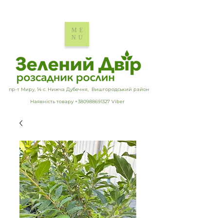
ME
NU
пр-т Миру, 14 с. Нижча Дубечня, Вишгородський район
Наявність товару +380988691327 Viber