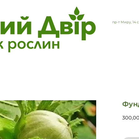
пр-т Миру, 14
Фун
300,0