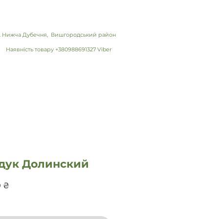
 с. Нижча Дубечня, Вишгородський район
Наявність товару +380988691327 Viber
дук Долинский
Цена
0 ₴