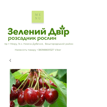
ME
NU
пр-т Миру, 14 с. Нижча Дубечня, Вишгородський район
Наявність товару +380988691327 Viber