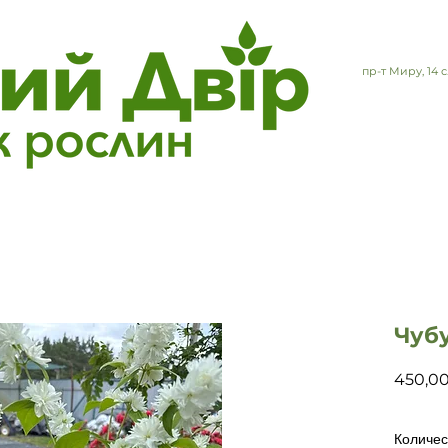
пр-т Миру, 14
Чуб
450,0
Количес