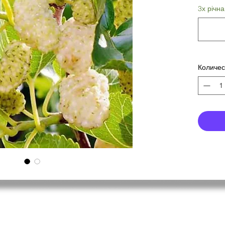
3х річн
Количес