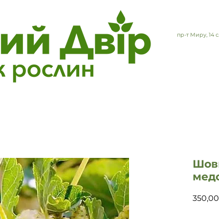
пр-т Миру, 14
Шов
мед
350,00