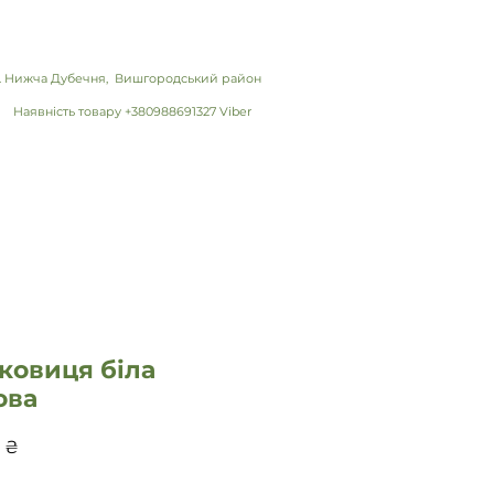
 с. Нижча Дубечня, Вишгородський район
Наявність товару +380988691327 Viber
ковиця біла
ова
Цена
 ₴