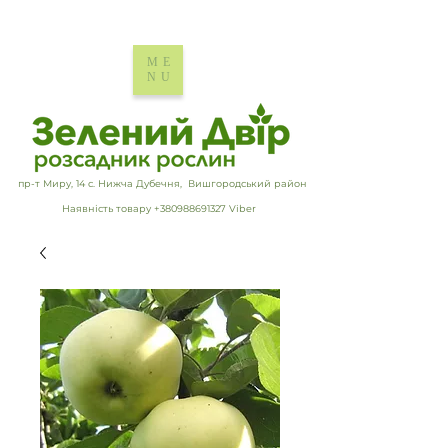
ME
NU
пр-т Миру, 14 с. Нижча Дубечня, Вишгородський район
Наявність товару +380988691327 Viber