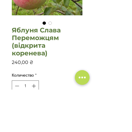
Яблуня Слава
Переможцям
(відкрита
коренева)
Цена
240,00 ₴
Количество
*
Добавить в корзину
Яблуня Слава Переможцям
–
осінній сорт , що відрізняється