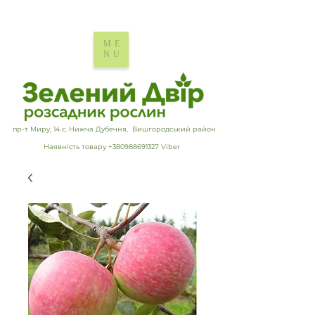
ME
NU
пр-т Миру, 14 с. Нижча Дубечня, Вишгородський район
Наявність товару +380988691327 Viber