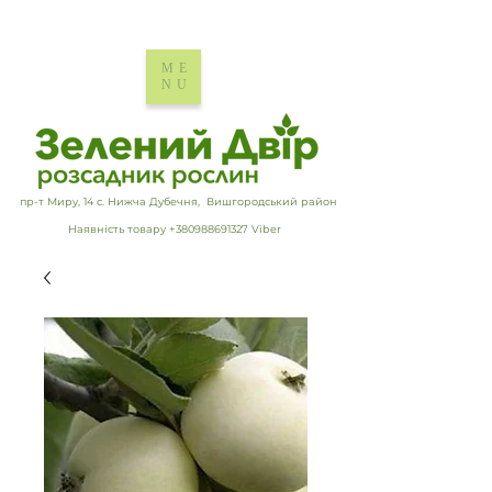
ME
NU
пр-т Миру, 14 с. Нижча Дубечня, Вишгородський район
Наявність товару +380988691327 Viber