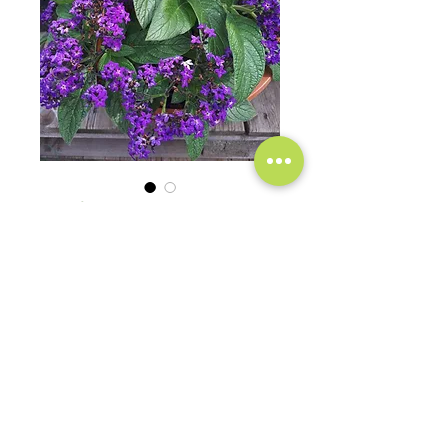
Геліотроп
Ціна
150,00 ₴
Немає в наявності
©2020 Садовий центр
"Зелений Двір"