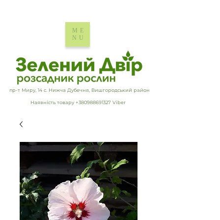
ME
NU
пр-т Миру, 14 с. Нижча Дубечня, Вишгородський район
Наявність товару +380988691327 Viber