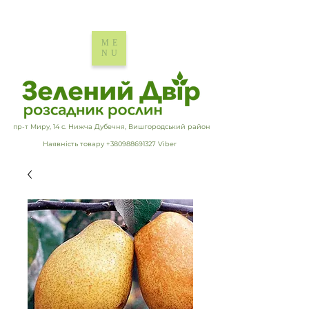
ME
NU
пр-т Миру, 14 с. Нижча Дубечня, Вишгородський район
Наявність товару +380988691327 Viber