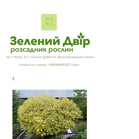
ME
NU
пр-т Миру, 14 с. Нижча Дубечня, Вишгородський район
Наявність товару +380988691327 Viber