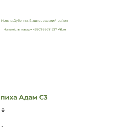
 с. Нижча Дубечня, Вишгородський район
Наявність товару +380988691327 Viber
іпиха Адам С3
Ціна
 ₴
ь
*