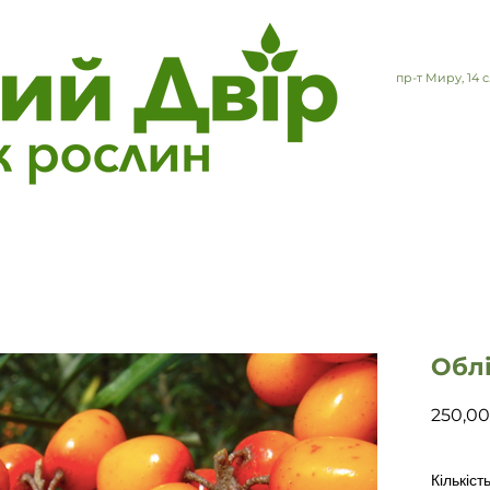
пр-т Миру, 14
Обл
250,00
Кількіст