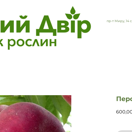
пр-т Миру, 14
Перс
600,0