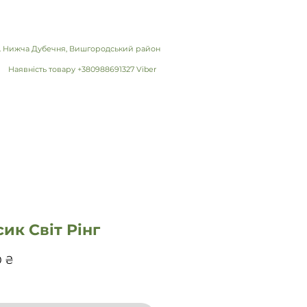
 с. Нижча Дубечня, Вишгородський район
Наявність товару +380988691327 Viber
ик Світ Рінг
Ціна
0 ₴