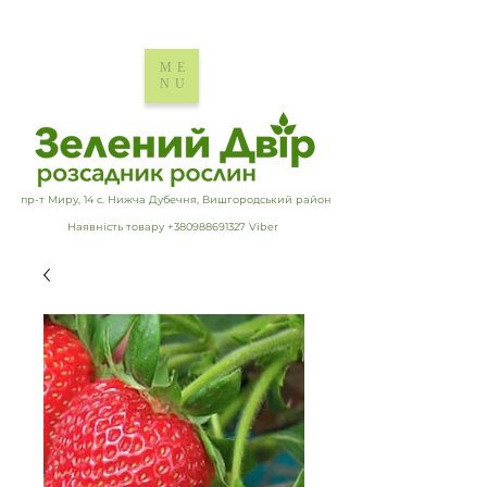
ME
NU
пр-т Миру, 14 с. Нижча Дубечня, Вишгородський район
Наявність товару +380988691327 Viber