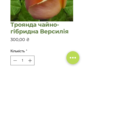
Троянда чайно-
гібридна Версилія
Ціна
300,00 ₴
Кількість
*
Додати у кошик
Роза чайно-гибридная Версилия
ОКС 80_
Садовый
Центр
Зелений
Двір
Саженцы
купить
Вышгород
,
Саженцы
купить
Хотяновка
,