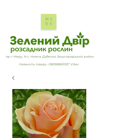
ME
NU
пр-т Миру, 14 с. Нижча Дубечня, Вишгородський район
Наявність товару +380988691327 Viber