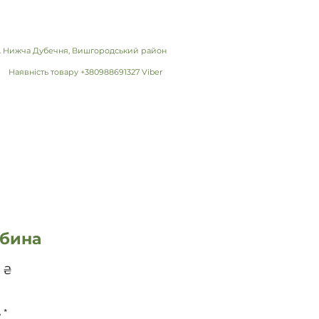
 с. Нижча Дубечня, Вишгородський район
Наявність товару +380988691327 Viber
обина
Ціна
 ₴
ь
*