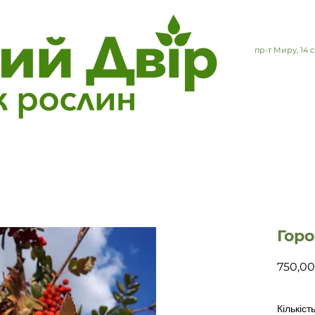
пр-т Миру, 14
Гор
750,00
Кількіст