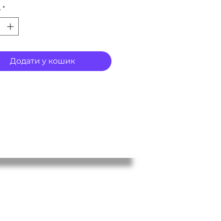
ь
*
Додати у кошик