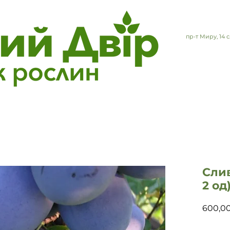
пр-т Миру, 14
Сли
2 од
600,0