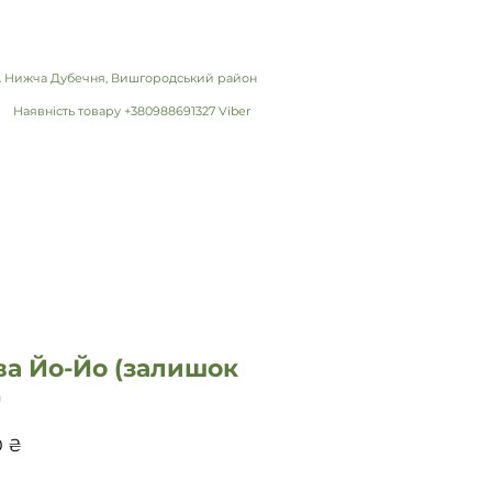
 с. Нижча Дубечня, Вишгородський район
Наявність товару +380988691327 Viber
ва Йо-Йо (залишок
)
Ціна
0 ₴