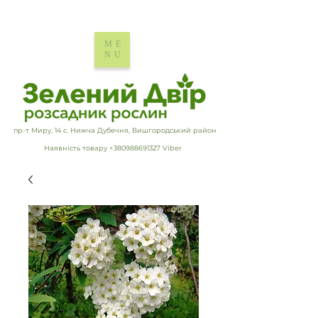
ME
NU
пр-т Миру, 14 с. Нижча Дубечня, Вишгородський район
Наявність товару +380988691327 Viber