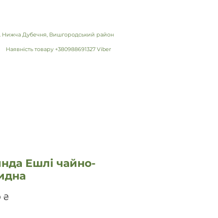
 с. Нижча Дубечня, Вишгородський район
Наявність товару +380988691327 Viber
нда Ешлі чайно-
идна
Ціна
0 ₴