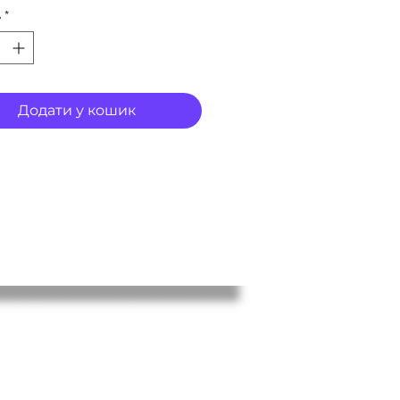
ь
*
Додати у кошик