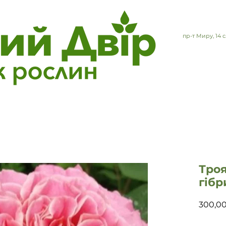
пр-т Миру, 14
Троя
гібр
300,0