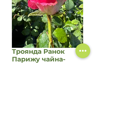
Троянда Ранок
Парижу чайна-
гібридна
Ціна
250,00 ₴
Немає в наявності
©2020 Садовий центр
"Зелений Двір"