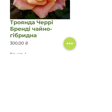
Троянда Черрі
Бренді чайно-
гібридна
Ціна
300,00 ₴
Кількість
*
Додати у кошик
©2020 Садовий центр