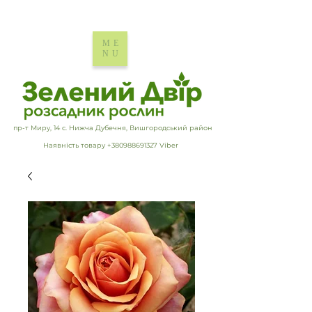
ME
NU
пр-т Миру, 14 с. Нижча Дубечня, Вишгородський район
Наявність товару +380988691327 Viber