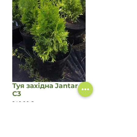
Туя західна Jantar
C3
Ціна
240,00 ₴
Кількість
*