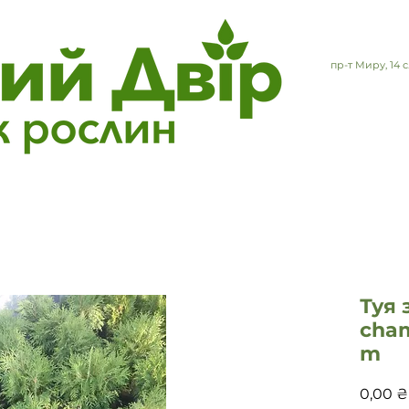
пр-т Миру, 14
Туя 
cham
m
0,00 ₴