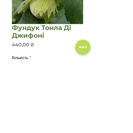
Фундук Тонла Ді
Джифоні
Ціна
440,00 ₴
Кількість
*
Додати у кошик
©2020 Садовий центр
"Зелений Двір"