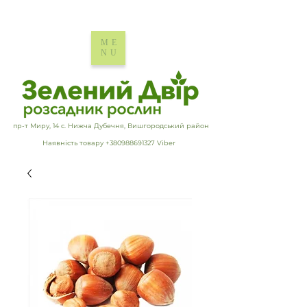
ME
NU
пр-т Миру, 14 с. Нижча Дубечня, Вишгородський район
Наявність товару +380988691327 Viber