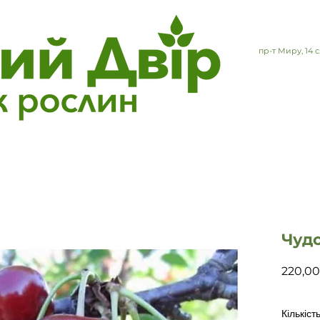
пр-т Миру, 14
Чуд
220,00
Кількіст