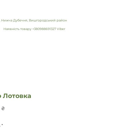
 с. Нижча Дубечня, Вишгородський район
Наявність товару +380988691327 Viber
о Лотовка
Ціна
 ₴
ь
*