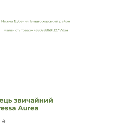
 с. Нижча Дубечня, Вишгородський район
Наявність товару +380988691327 Viber
вець звичайний
essa Aurea
Ціна
0 ₴