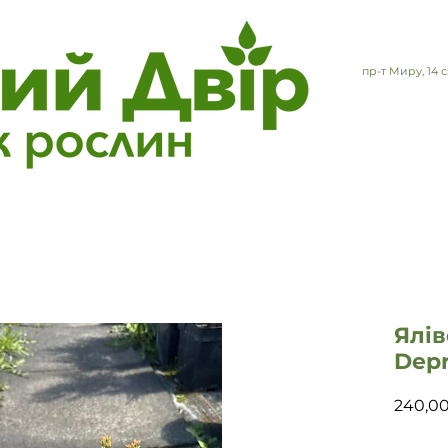
пр-т Миру, 14
Ялі
Depr
240,0