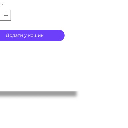
ь
*
Додати у кошик