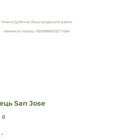
 с. Нижча Дубечня, Вишгородський район
Наявність товару +380988691327 Viber
ець San Jose
Ціна
 ₴
ь
*