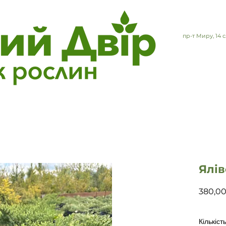
пр-т Миру, 14
Ялів
380,00
Кількіст