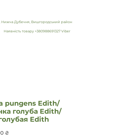
 с. Нижча Дубечня, Вишгородський район
Наявність товару +380988691327 Viber
a pungens Edith/
ка голуба Edith/
голубая Edith
Ціна
00 ₴