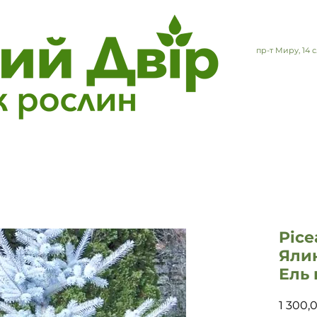
пр-т Миру, 14
Pice
Ялин
Ель 
1 300,